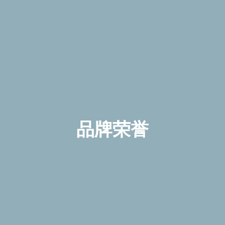
品
牌
荣
誉