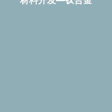
材
料
开
发
—
钛
合
金