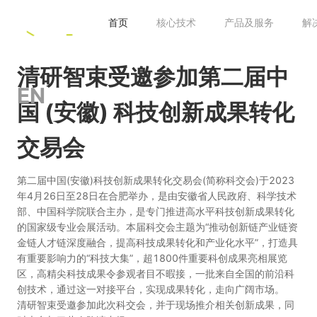
首页
核心技术
产品及服务
解
清研智束受邀参加第二届中
EN
国 (安徽) 科技创新成果转化
交易会
第二届中国(安徽)科技创新成果转化交易会(简称科交会)于2023
年4月26日至28日在合肥举办，是由安徽省人民政府、科学技术
部、中国科学院联合主办，是专门推进高水平科技创新成果转化
的国家级专业会展活动。本届科交会主题为“推动创新链产业链资
金链人才链深度融合，提高科技成果转化和产业化水平”，打造具
有重要影响力的“科技大集”，超1800件重要科创成果亮相展览
区，高精尖科技成果令参观者目不暇接，一批来自全国的前沿科
创技术，通过这一对接平台，实现成果转化，走向广阔市场。
清研智束受邀参加此次科交会，并于现场推介相关创新成果，同