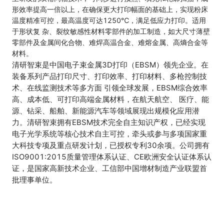
形效率提高一倍以上，在确保更大打印幅面的基础上，实现粉床
温度精准可控，最高温度可达1250℃，满足低应力打印。适用
于形状复 杂、裂纹敏感性材料零部件的加工制造，如大尺寸薄壁
零部件及金属间化合物、难焊高温合金、难熔金属、高熵合金等
材料。
清研智束是中国电子束金属3D打印（EBSM）领先企业。在
装备系列产品打印尺寸、打印效率、打印材料、多枪控制技
术、在线监测技术等多方面 引领全球发展，EBSM综合效率
高、成本低、可打印高端金属材料，在航天航空、 医疗、能
源、钻采、船舶、新能源汽车等领域展现出规模化应用潜
力。
清研智束拥有EBSM技术完全自主知识产权，已经实现
电子光学系统等核心技术自主可控，牵头或参与多项国家重
大科技专项及重点研发计划，已授权专利30余项。公司拥有
ISO9001:2015质量管理体系认证、CE欧洲安全认证体系认
证，是国家高新技术企业、工信部中国增材制造产业联盟首
批理事单位。